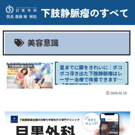
美容意識
夏までに脚をきれいに｜ボコ
下肢静脈瘤の手術
ボコ浮き出た下肢静脈瘤はレ
ーザー治療で改善できます
【専門医解説】
2026.02.19