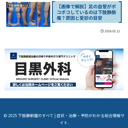
【画像で解説】足の血管がボ
下肢静脈瘤とは
コボコしているのは下肢静脈
瘤？原因と受診の目安
2026.02.12
© 2025 下肢静脈瘤のすべて | 症状・治療・予防がわかる総合情報サ
イト.