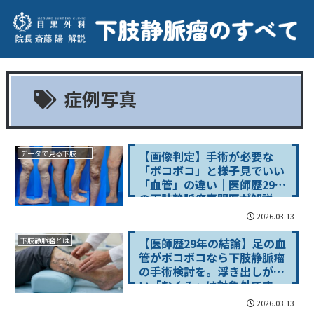
症例写真
【画像判定】手術が必要な
データで見る下肢静脈瘤
「ボコボコ」と様子見でいい
「血管」の違い｜医師歴29年
の下肢静脈瘤専門医が解説
2026.03.13
【医師歴29年の結論】足の血
下肢静脈瘤とは
管がボコボコなら下肢静脈瘤
の手術検討を。浮き出しがな
い「むくみ」は対象外です
2026.03.13