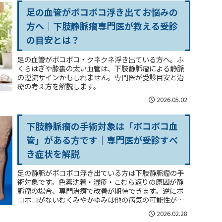
足の血管がボコボコ浮き出てお悩みの
方へ｜下肢静脈瘤専門医が教える受診
の目安とは？
足の血管がボコボコ・クネクネ浮き出ている方へ。ふ
くらはぎや膝裏の太い血管は、下肢静脈瘤による静脈
の逆流サインかもしれません。専門医が受診目安と治
療の考え方を解説します。
2026.05.02
下肢静脈瘤の手術対象は「ボコボコ血
管」がある方です｜専門医が受診すべ
き症状を解説
足の静脈がボコボコ浮き出ている方は下肢静脈瘤の手
術対象です。色素沈着・湿疹・こむら返りの原因が静
脈瘤の場合、専門治療で改善が期待できます。逆にボ
コボコがないむくみやかゆみは他の病気の可能性が高
く、まず内科や皮膚科の受診が適切です。専門医が受
2026.02.28
診の目安を解説します。