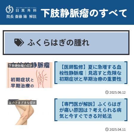
ふくらはぎの腫れ
【医師監修】夏に急増する血
下肢静脈瘤の症状
栓性静脈瘤｜見逃すと危険な
初期症状と早期治療の重要性
2025.06.12
【専門医が解説】ふくらはぎ
足のさまざまな症状
が痛い原因は？考えられる病
気と今すぐできる対処法
2025.04.11