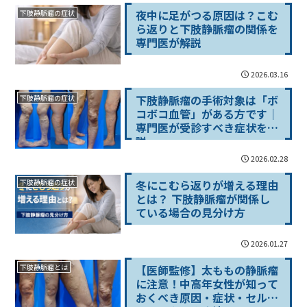
夜中に足がつる原因は？こむ
下肢静脈瘤の症状
ら返りと下肢静脈瘤の関係を
専門医が解説
2026.03.16
下肢静脈瘤の手術対象は「ボ
下肢静脈瘤の症状
コボコ血管」がある方です｜
専門医が受診すべき症状を解
説
2026.02.28
冬にこむら返りが増える理由
下肢静脈瘤の症状
とは？ 下肢静脈瘤が関係し
ている場合の見分け方
2026.01.27
【医師監修】太ももの静脈瘤
下肢静脈瘤とは
に注意！中高年女性が知って
おくべき原因・症状・セルフ