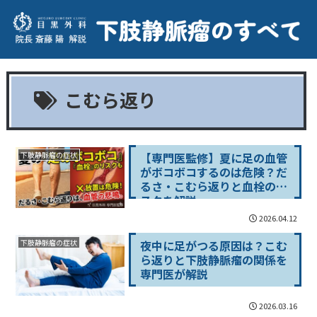
こむら返り
【専門医監修】夏に足の血管
下肢静脈瘤の症状
がボコボコするのは危険？だ
るさ・こむら返りと血栓のリ
スクを解説
2026.04.12
夜中に足がつる原因は？こむ
下肢静脈瘤の症状
ら返りと下肢静脈瘤の関係を
専門医が解説
2026.03.16