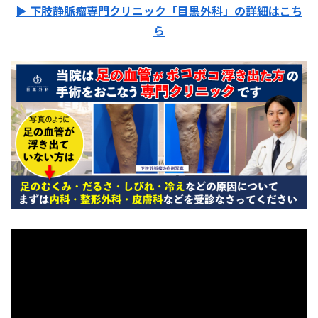
▶ 下肢静脈瘤専門クリニック「目黒外科」の詳細はこち
ら
動
画
プ
レ
ー