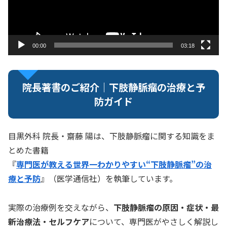
ヤ
ー
00:00
03:18
院長著書のご紹介｜下肢静脈瘤の治療と予
防ガイド
目黒外科 院長・齋藤 陽は、下肢静脈瘤に関する知識をま
とめた書籍
『
専門医が教える世界一わかりやすい“下肢静脈瘤”の治
療と予防
』（医学通信社）を執筆しています。
実際の治療例を交えながら、
下肢静脈瘤の原因・症状・最
新治療法・セルフケア
について、専門医がやさしく解説し