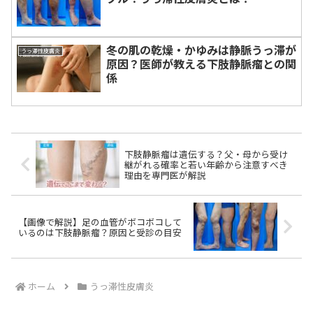
冬の肌の乾燥・かゆみは静脈うっ滞が
うっ滞性皮膚炎
原因？医師が教える下肢静脈瘤との関
係
下肢静脈瘤は遺伝する？父・母から受け
継がれる確率と若い年齢から注意すべき
理由を専門医が解説
【画像で解説】足の血管がボコボコして
いるのは下肢静脈瘤？原因と受診の目安
ホーム
うっ滞性皮膚炎