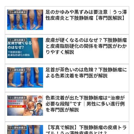
足のかゆみや黒ずみは要注意｜うっ滞
うっ滞性皮膚炎
性皮膚炎と下肢静脈瘤【専門医解説】
皮膚が硬くなるのはなぜ？下肢静脈瘤
うっ滞性皮膚炎
と皮膚脂肪硬化の関係を専門医がわか
りやすく解説
足首が茶色いのは危険？下肢静脈瘤に
うっ滞性皮膚炎
よる色素沈着を専門医が解説
色素沈着が出た下肢静脈瘤は“治療が
うっ滞性皮膚炎
必要な段階”です｜男性に多い進行例
を専門医が解説
【写真で解説】下肢静脈瘤の皮膚トラ
うっ滞性皮膚炎
ブル！うっ滞性皮膚炎とは？