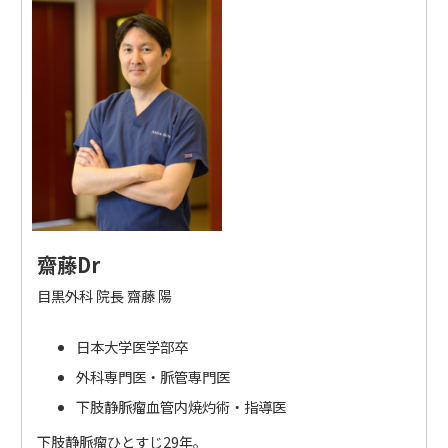
齋藤Dr
目黒外科 院長 齋藤 陽
日本大学医学部卒
外科専門医・脈管専門医
下肢静脈瘤血管内焼灼術・指導医
下肢静脈瘤ひとすじ29年。