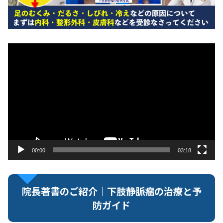
動
画
プ
レ
ー
ヤ
ー
00:00
03:18
院長著書のご紹介｜下肢静脈瘤の治療と予
防ガイド