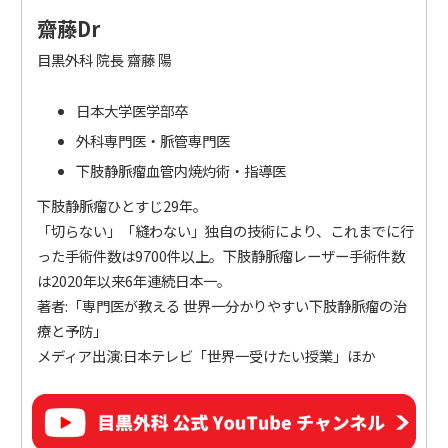
齋藤Dr
目黒外科 院長 齋藤 陽
日本大学医学部卒
外科専門医・脈管専門医
下肢静脈瘤血管内焼灼術・指導医
下肢静脈瘤ひとすじ29年。
「切らない」「縫わない」独自の技術により、これまでに行
った手術件数は9700件以上。下肢静脈瘤レーザー手術件数
は2020年以来6年連続日本一。
著者:「専門医が教える 世界一分かりやすい下肢静脈瘤の治
療と予防」
メディア出演:日本テレビ「世界一受けたい授業」ほか