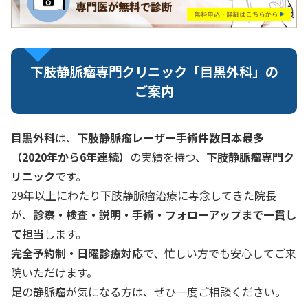
下肢静脈瘤専門クリニック「目黒外科」の
ご案内
目黒外科
は、
下肢静脈瘤レーザー手術件数日本最多
（2020年から6年連続）
の実績を持つ、
下肢静脈瘤専門ク
リニック
です。
29年以上にわたり下肢静脈瘤治療に専念してきた院長
が、
診察・検査・説明・手術・フォローアップまで一貫し
て担当
します。
完全予約制・日曜診療対応
で、忙しい方でも安心してご来
院いただけます。
足の静脈瘤が気になる方は、ぜひ一度ご相談ください。