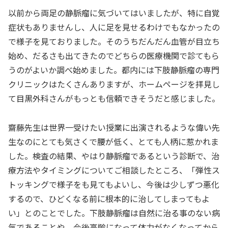
以前から両足の静脈瘤に気づいてはいましたが、特に自覚
症状もありませんし、人に足を見せるわけでもなかったの
で様子を見ておりました。そのうちだんだん血管が目立ち
始め、だるさも出てきたのでどちらの医療機関で診てもら
うのがよいか調べ始めました。都内には下肢静脈瘤の専門
クリニックはたくさんありますが、ホームページを拝見し
て目黒外科さんがもっとも信頼できそうだと感じました。
齋藤先生は世界一受けたい授業に出演されるような偉い先
生なのにとても気さくで腰が低く、とても人柄に惹かれま
した。検査の結果、やはり静脈瘤であるという診断で、治
療方法やタイミングについてご相談したところ、「弾性ス
トッキングで様子をも見てもよいし、今後は少しずつ悪化
するので、ひどくなる前に根本的に治してしまってもよ
い」とのことでした。下肢静脈瘤は自然に治る事のない病
気であることや、今後高齢になって体力がなくなってから